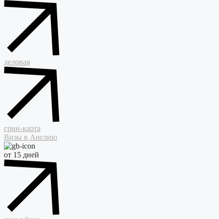
деловая
грин-карта
Визы в Англию
от 15 дней