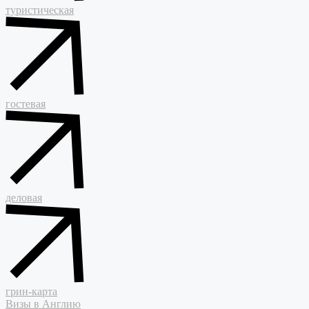
туристическая
гостевая
деловая
грин-карта
Визы в Англию