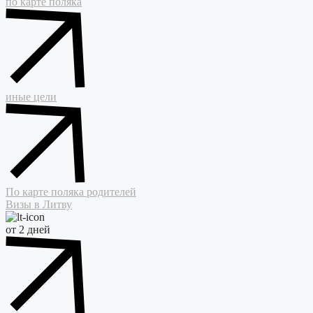
по карте поляка
иные цели
По карте поляка родителей
Визы в Литву
от 2 дней